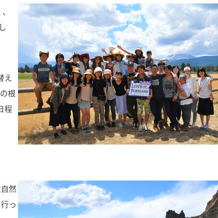
く、
まし
替え
ーの根
日程
大自然
に行っ