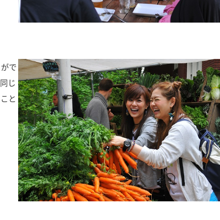
とがで
、同じ
ること