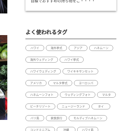
目線でおすすめの持ち物をご・・・・
よく使われるタグ
ハワイ
海外挙式
アジア
ハネムーン
海外ウェディング
ハワイ挙式
ハワイウェディング
ワイキキサンセット
アメリカ
マルタ挙式
ヨーロッパ
ハネムーンフォト
ウェディングフォト
マルタ
ビーチリゾート
ニュージーランド
タイ
バリ島
家族旅行
モルディブハネムーン
コンドミニアム
沖縄
ハワイ島