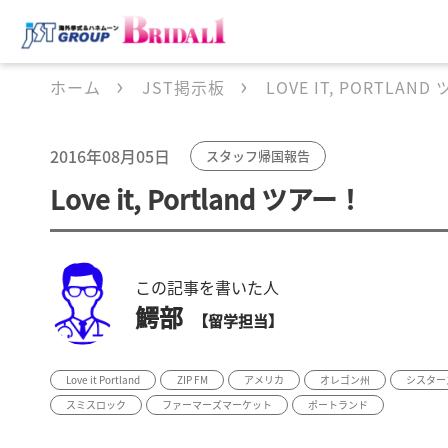
ホーム
JST掲示板
LOVE IT, PORTLAN
2016年08月05日
スタッフ帰国報告
Love it, Portland ツアー！
この記事を書いた人
鰐部
【留学担当】
Love it Portland
ZIP FM
アメリカ
オレゴン州
シスター
スミスロック
ファーマーズマーケット
ポートランド