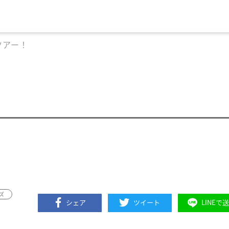
D ツアー！
ズ
シェア
ツイート
LINEで