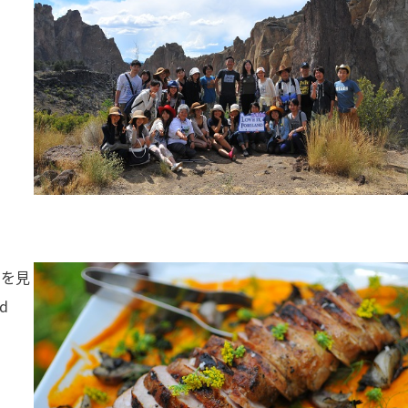
。
トを見
d