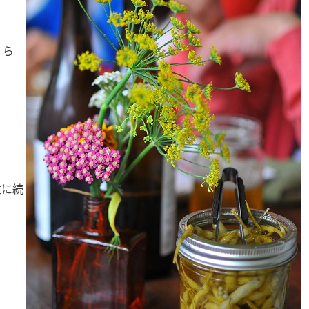
くら
遠に続