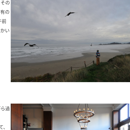
、その
特有の
午前
暖かい
がら過
て、