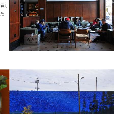
鑑賞し
った