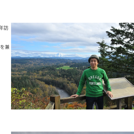
毎年訪
察を兼