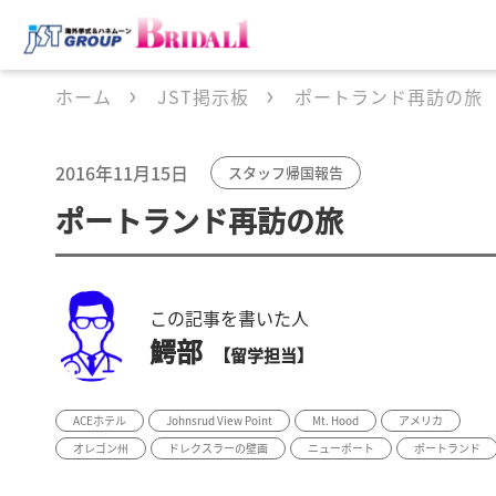
ホーム
JST掲示板
ポートランド再訪の旅
2016年11月15日
スタッフ帰国報告
ポートランド再訪の旅
この記事を書いた人
鰐部
【留学担当】
ACEホテル
Johnsrud View Point
Mt. Hood
アメリカ
オレゴン州
ドレクスラーの壁画
ニューポート
ポートランド