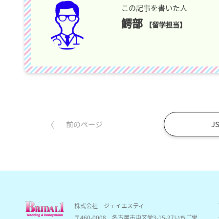
この記事を書いた人
鰐部
【留学担当】
J
前のページ
株式会社 ジェイエスティ
〒460-0008
名古屋市中区栄3-15-27いちご栄