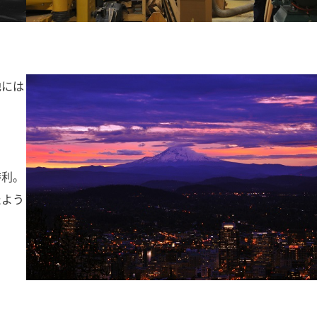
他には
勝利。
たよう