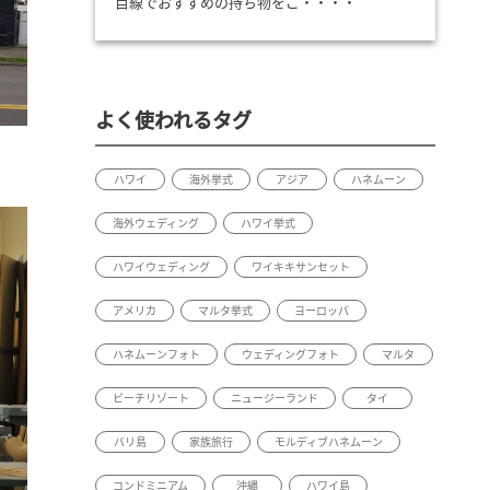
目線でおすすめの持ち物をご・・・・
よく使われるタグ
ハワイ
海外挙式
アジア
ハネムーン
海外ウェディング
ハワイ挙式
ハワイウェディング
ワイキキサンセット
アメリカ
マルタ挙式
ヨーロッパ
ハネムーンフォト
ウェディングフォト
マルタ
ビーチリゾート
ニュージーランド
タイ
バリ島
家族旅行
モルディブハネムーン
コンドミニアム
沖縄
ハワイ島