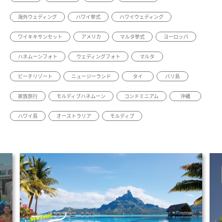
海外ウェディング
ハワイ挙式
ハワイウェディング
ワイキキサンセット
アメリカ
マルタ挙式
ヨーロッパ
ハネムーンフォト
ウェディングフォト
マルタ
ビーチリゾート
ニュージーランド
タイ
バリ島
家族旅行
モルディブハネムーン
コンドミニアム
沖縄
ハワイ島
オーストラリア
モルディブ