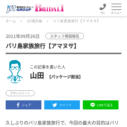
メニュー
ホーム
JST掲示板
バリ島家族旅行【アマヌサ】
2011年09月26日
スタッフ帰国報告
バリ島家族旅行【アマヌサ】
この記事を書いた人
山田
【パッケージ担当】
アマンリゾート
シェア
ツイート
LINEで送る
久しぶりのバリ島家族旅行で、今回の最大の目的はバリ