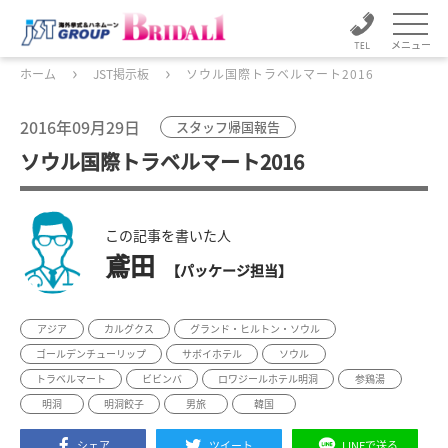
メニュー
ホーム
JST掲示板
ソウル国際トラベルマート2016
2016年09月29日
スタッフ帰国報告
ソウル国際トラベルマート2016
この記事を書いた人
鳶田
【パッケージ担当】
アジア
カルグクス
グランド・ヒルトン・ソウル
ゴールデンチューリップ
サボイホテル
ソウル
トラベルマート
ビビンバ
ロワジールホテル明洞
参鶏湯
明洞
明洞餃子
男旅
韓国
シェア
ツイート
LINEで送る