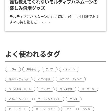
誰も教えてくれないモルディブハネムーンの
楽しみ倍増グッズ
モルディブにハネムーンに行く時に、旅行会社目線でおす
すめの持ち物をご・・・・
よく使われるタグ
ハワイ
海外挙式
アジア
ハネムーン
海外ウェディング
ハワイ挙式
ハワイウェディング
ワイキキサンセット
アメリカ
マルタ挙式
ヨーロッパ
ハネムーンフォト
ウェディングフォト
マルタ
ビーチリゾート
ニュージーランド
タイ
バリ島