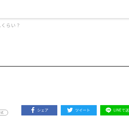
れくらい？
シェア
ツイート
LINEで
挙式