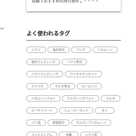
目線でおすすめの持ち物をご・・・・
〜
よく使われるタグ
ハワイ
海外挙式
アジア
ハネムーン
海外ウェディング
ハワイ挙式
ハワイウェディング
ワイキキサンセット
アメリカ
マルタ挙式
ヨーロッパ
ハネムーンフォト
ウェディングフォト
マルタ
ビーチリゾート
ニュージーランド
タイ
バリ島
家族旅行
モルディブハネムーン
コンドミニアム
沖縄
ハワイ島