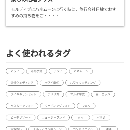
モルディブにハネムーンに行く時に、旅行会社目線でおす
すめの持ち物をご・・・・
よく使われるタグ
ハワイ
海外挙式
アジア
ハネムーン
海外ウェディング
ハワイ挙式
ハワイウェディング
ワイキキサンセット
アメリカ
マルタ挙式
ヨーロッパ
ハネムーンフォト
ウェディングフォト
マルタ
ビーチリゾート
ニュージーランド
タイ
バリ島
家族旅行
モルディブハネムーン
コンドミニアム
沖縄