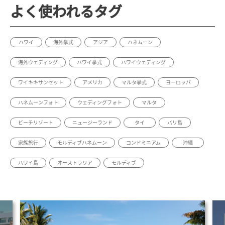
よく使われるタグ
ハワイ
海外挙式
アジア
ハネムーン
海外ウェディング
ハワイ挙式
ハワイウェディング
ワイキキサンセット
アメリカ
マルタ挙式
ヨーロッパ
ハネムーンフォト
ウェディングフォト
マルタ
ビーチリゾート
ニュージーランド
タイ
バリ島
家族旅行
モルディブハネムーン
コンドミニアム
沖縄
ハワイ島
オーストラリア
モルディブ