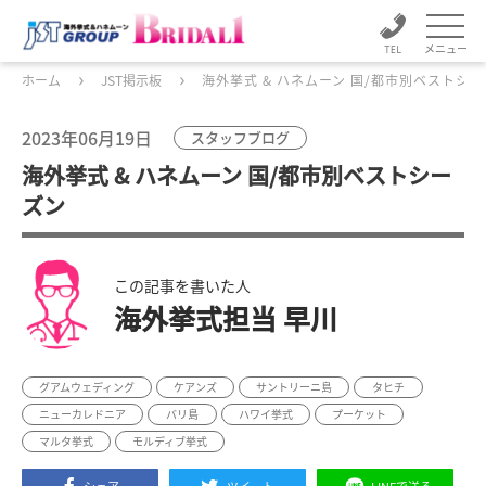
メニュー
ホーム
JST掲示板
海外挙式 & ハネムーン 国/都市別ベストシ
2023年06月19日
スタッフブログ
海外挙式 & ハネムーン 国/都市別ベストシー
ズン
この記事を書いた人
海外挙式担当 早川
グアムウェディング
ケアンズ
サントリーニ島
タヒチ
ニューカレドニア
バリ島
ハワイ挙式
プーケット
マルタ挙式
モルディブ挙式