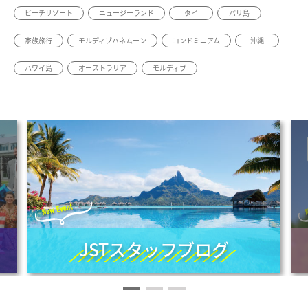
ビーチリゾート
ニュージーランド
タイ
バリ島
家族旅行
モルディブハネムーン
コンドミニアム
沖縄
ハワイ島
オーストラリア
モルディブ
JSTスタッフブログ