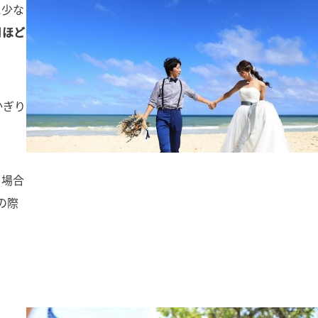
に少な
月ほど
かぎり
る場合
の際