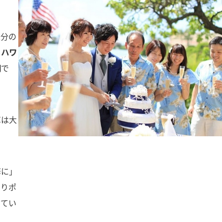
人分の
、
ハワ
円
で
算は大
華に」
わりポ
けてい