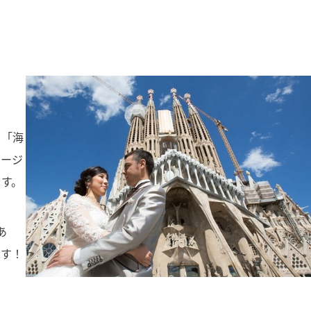
」「海
メージ
ます。
あ
です！