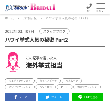
メニュー
ホーム
JST掲示板
ハワイ挙式人気の秘密 PART2
2022年03月07日
スタッフブログ
ハワイ挙式人気の秘密 Part2
この記事を書いた人
海外挙式担当
ウェディングフォト
カイルアビーチ
ハネムーン
ハワイウェディング
ハワイ挙式
ビーチ
海外ウェディング
シェア
ツイート
LINEで送る