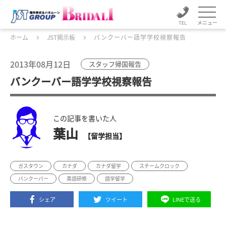
メニュー
ホーム
JST掲示板
バンクーバー語学学校視察報告
2013年08月12日
スタッフ帰国報告
バンクーバー語学学校視察報告
この記事を書いた人
葉山
【留学担当】
ガスタウン
カナダ
カナダ留学
スチームクロック
バンクーバー
英語研修
語学留学
シェア
ツイート
LINEで送る