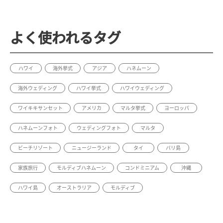
よく使われるタグ
ハワイ
海外挙式
アジア
ハネムーン
海外ウェディング
ハワイ挙式
ハワイウェディング
ワイキキサンセット
アメリカ
マルタ挙式
ヨーロッパ
ハネムーンフォト
ウェディングフォト
マルタ
ビーチリゾート
ニュージーランド
タイ
バリ島
家族旅行
モルディブハネムーン
コンドミニアム
沖縄
ハワイ島
オーストラリア
モルディブ