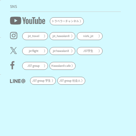
SNS
トラベラーチャンネル
jst_travel
jst_hawaiian8
nishi_jst
jst flight
jst hawaiian8
JST学生
JST group
Hawaiian8 cafe
JST group 学生
JST group 社会人