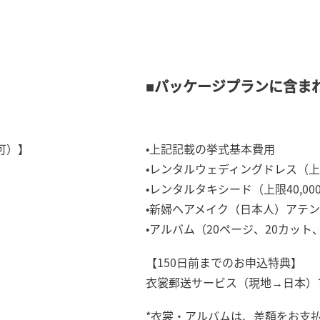
■パッケージプランに含ま
不可）】
•上記記載の挙式基本費用
•レンタルウェディングドレス（上限1
•レンタルタキシード（上限40,00
•新婦ヘアメイク（日本人）アテ
•アルバム（20ページ、20カット
【150日前までのお申込特典】
衣裳郵送サービス（現地→日本）プレ
*衣裳・アルバムは、差額をお支