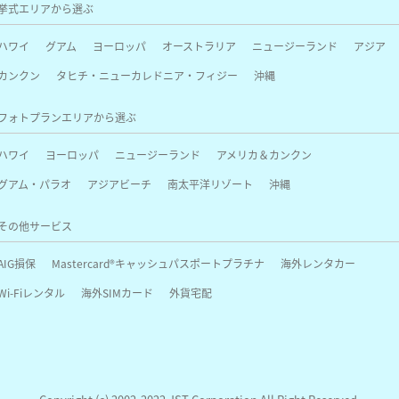
挙式エリアから選ぶ
ハワイ
グアム
ヨーロッパ
オーストラリア
ニュージーランド
アジア
カンクン
タヒチ・ニューカレドニア・フィジー
沖縄
フォトプランエリアから選ぶ
ハワイ
ヨーロッパ
ニュージーランド
アメリカ＆カンクン
グアム・パラオ
アジアビーチ
南太平洋リゾート
沖縄
その他サービス
AIG損保
Mastercard®キャッシュパスポートプラチナ
海外レンタカー
Wi-Fiレンタル
海外SIMカード
外貨宅配