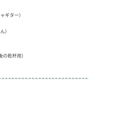
シャギター）
せん）
後の乾杯用）