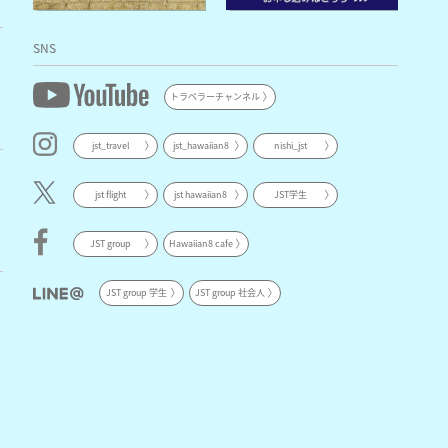
SNS
トラベラーチャンネル
jst_travel
jst_hawaiian8
nishi_jst
jst flight
jst hawaiian8
JST学生
JST group
Hawaiian8 cafe
JST group 学生
JST group 社会人