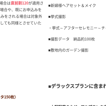
場合は
直前割120
が適用さ
■新婦様ヘアセット＆メイク
た場合や、既にお申込みを
込みをされる場合は対象外
■挙式撮影
しても同様とさせていた
・挙式～アフターセレモニー～チ
■撮影データ 納品約100枚
■敷地内のガーデン撮影
■デラックスプランに含ま
150枚）