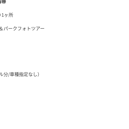
内容
り1ヶ所
＆パークフォトツアー
ル分/車種指定なし）