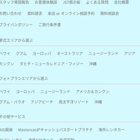
スタッフ帰国報告
お客様体験談
JST掲示板
よくある質問
会社概要
お問い合わせ
資料請求
来店 or オンライン相談予約
無料相談会
プライバシポリシー
ご旅行条件書
挙式エリアから選ぶ
ハワイ
グアム
ヨーロッパ
オーストラリア
ニュージーランド
アジア
カンクン
タヒチ・ニューカレドニア・フィジー
沖縄
フォトプランエリアから選ぶ
ハワイ
ヨーロッパ
ニュージーランド
アメリカ＆カンクン
グアム・パラオ
アジアビーチ
南太平洋リゾート
沖縄
その他サービス
AIG損保
Mastercard®キャッシュパスポートプラチナ
海外レンタカー
Wi-Fiレンタル
海外SIMカード
外貨宅配