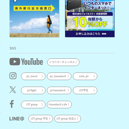
SNS
トラベラーチャンネル
jst_travel
jst_hawaiian8
nishi_jst
jst flight
jst hawaiian8
JST学生
JST group
Hawaiian8 cafe
JST group 学生
JST group 社会人