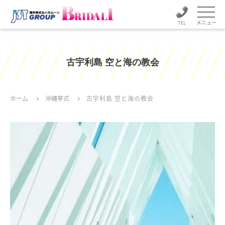
メニュー
古宇利島 空と海の教会
ホーム
沖縄挙式
古宇利島 空と海の教会