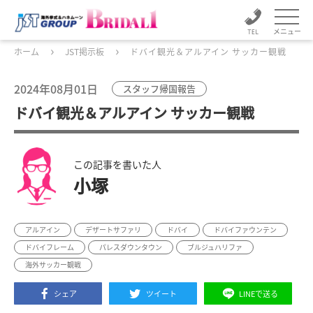
メニュー
ホーム
JST掲示板
ドバイ観光＆アルアイン サッカー観戦
2024年08月01日
スタッフ帰国報告
ドバイ観光＆アルアイン サッカー観戦
この記事を書いた人
小塚
アルアイン
デザートサファリ
ドバイ
ドバイファウンテン
ドバイフレーム
パレスダウンタウン
ブルジュハリファ
海外サッカー観戦
シェア
ツイート
LINEで送る