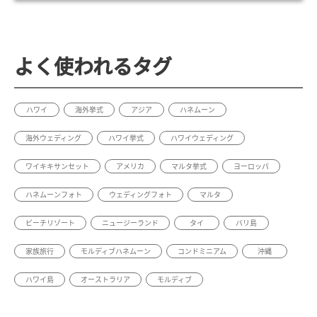
よく使われるタグ
ハワイ
海外挙式
アジア
ハネムーン
海外ウェディング
ハワイ挙式
ハワイウェディング
ワイキキサンセット
アメリカ
マルタ挙式
ヨーロッパ
ハネムーンフォト
ウェディングフォト
マルタ
ビーチリゾート
ニュージーランド
タイ
バリ島
家族旅行
モルディブハネムーン
コンドミニアム
沖縄
ハワイ島
オーストラリア
モルディブ