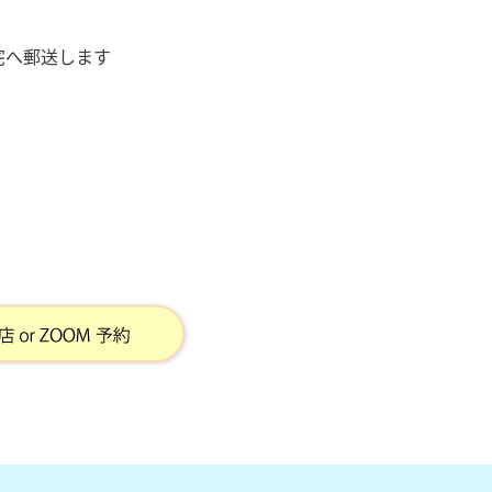
宅へ郵送します
）