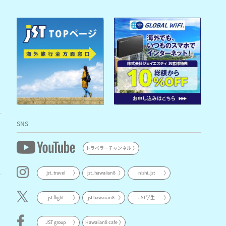
SNS
トラベラーチャンネル
jst_travel
jst_hawaiian8
nishi_jst
jst flight
jst hawaiian8
JST学生
JST group
Hawaiian8 cafe