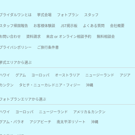
ブライダルワンとは
挙式会場
フォトプラン
スタッフ
スタッフ帰国報告
お客様体験談
JST掲示板
よくある質問
会社概要
お問い合わせ
資料請求
来店 or オンライン相談予約
無料相談会
プライバシポリシー
ご旅行条件書
挙式エリアから選ぶ
ハワイ
グアム
ヨーロッパ
オーストラリア
ニュージーランド
アジア
カンクン
タヒチ・ニューカレドニア・フィジー
沖縄
フォトプランエリアから選ぶ
ハワイ
ヨーロッパ
ニュージーランド
アメリカ＆カンクン
グアム・パラオ
アジアビーチ
南太平洋リゾート
沖縄