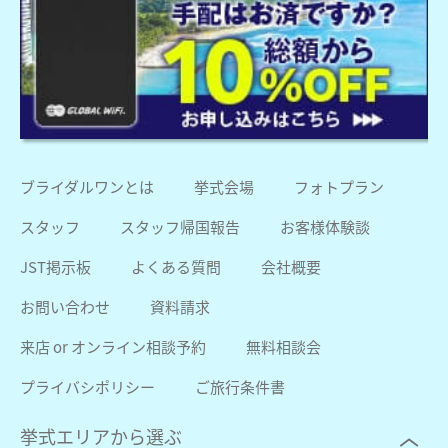
ブライダルワンとは
挙式会場
フォトプラン
スタッフ
スタッフ帰国報告
お客様体験談
JST掲示板
よくある質問
会社概要
お問い合わせ
資料請求
来店 or オンライン相談予約
無料相談会
プライバシポリシー
ご旅行条件書
挙式エリアから選ぶ