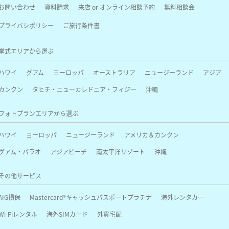
お問い合わせ
資料請求
来店 or オンライン相談予約
無料相談会
プライバシポリシー
ご旅行条件書
挙式エリアから選ぶ
ハワイ
グアム
ヨーロッパ
オーストラリア
ニュージーランド
アジア
カンクン
タヒチ・ニューカレドニア・フィジー
沖縄
フォトプランエリアから選ぶ
ハワイ
ヨーロッパ
ニュージーランド
アメリカ＆カンクン
グアム・パラオ
アジアビーチ
南太平洋リゾート
沖縄
その他サービス
AIG損保
Mastercard®キャッシュパスポートプラチナ
海外レンタカー
Wi-Fiレンタル
海外SIMカード
外貨宅配