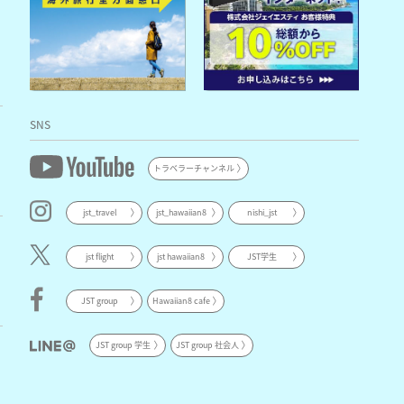
SNS
トラベラーチャンネル
jst_travel
jst_hawaiian8
nishi_jst
jst flight
jst hawaiian8
JST学生
JST group
Hawaiian8 cafe
JST group 学生
JST group 社会人