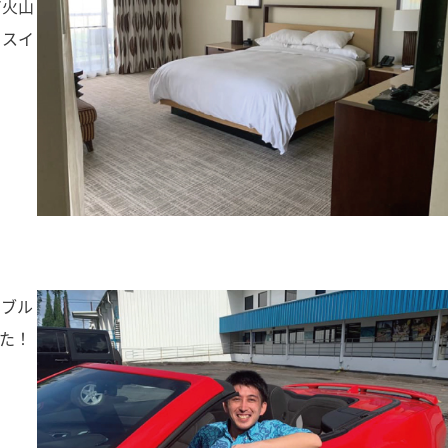
ア火山
、スイ
チブル
た！