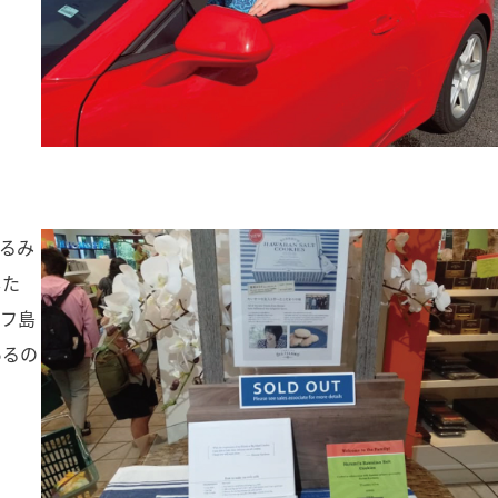
るみ
した
アフ島
あるの