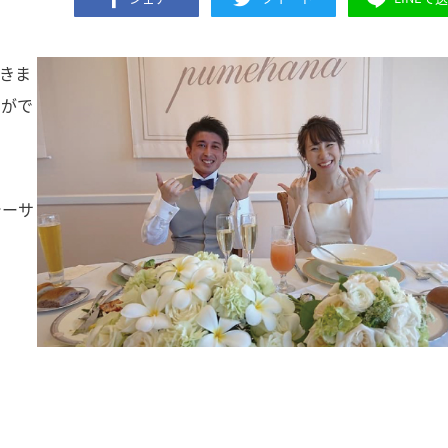
きま
とがで
シーサ