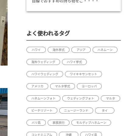
目線でおすすめの持ち物をご・・・・
よく使われるタグ
ハワイ
海外挙式
アジア
ハネムーン
海外ウェディング
ハワイ挙式
ハワイウェディング
ワイキキサンセット
アメリカ
マルタ挙式
ヨーロッパ
ハネムーンフォト
ウェディングフォト
マルタ
ビーチリゾート
ニュージーランド
タイ
バリ島
家族旅行
モルディブハネムーン
コンドミニアム
沖縄
ハワイ島