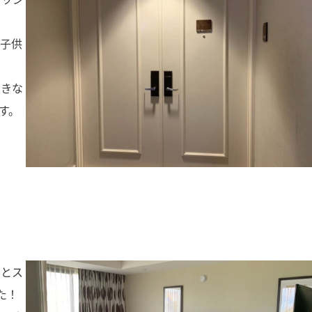
、子供
大きな
す。
んとス
た！