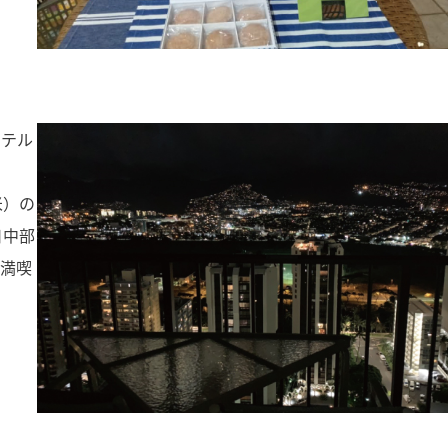
ホテル
。
米）の
日中部
を満喫