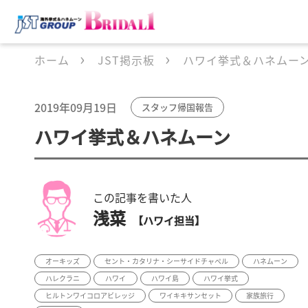
ホーム
JST掲示板
ハワイ挙式＆ハネムー
2019年09月19日
スタッフ帰国報告
ハワイ挙式＆ハネムーン
この記事を書いた人
浅菜
【ハワイ担当】
オーキッズ
セント・カタリナ・シーサイドチャペル
ハネムーン
ハレクラニ
ハワイ
ハワイ島
ハワイ挙式
ヒルトンワイコロアビレッジ
ワイキキサンセット
家族旅行