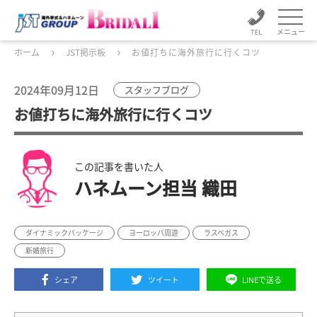
メニュー
ホーム
JST掲示板
お値打ちに海外旅行に行くコツ
2024年09月12日
スタッフブログ
お値打ちに海外旅行に行くコツ
この記事を書いた人
ハネムーン担当 織田
ダイナミックパッケージ
ヨーロッパ周遊
ラスベガス
新婚旅行
シェア
ツイート
LINEで送る