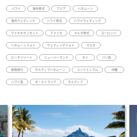
ハワイ
海外挙式
アジア
ハネムーン
海外ウェディング
ハワイ挙式
ハワイウェディング
ワイキキサンセット
アメリカ
マルタ挙式
ヨーロッパ
ハネムーンフォト
ウェディングフォト
マルタ
ビーチリゾート
ニュージーランド
タイ
バリ島
家族旅行
モルディブハネムーン
コンドミニアム
沖縄
ハワイ島
オーストラリア
モルディブ