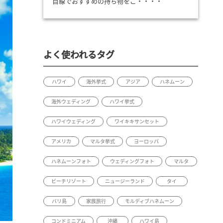
目線でおすすめの持ち物をご・・・・
よく使われるタグ
ハワイ
海外挙式
アジア
ハネムーン
海外ウェディング
ハワイ挙式
ハワイウェディング
ワイキキサンセット
アメリカ
マルタ挙式
ヨーロッパ
ハネムーンフォト
ウェディングフォト
マルタ
ビーチリゾート
ニュージーランド
タイ
バリ島
家族旅行
モルディブハネムーン
コンドミニアム
沖縄
ハワイ島