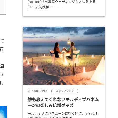
[no_toc]世界遺産ウェディングも人気急上昇
中！ 規制緩和・・・・
って
行
一周
い
し
2023年11月28
スタッフブログ
誰も教えてくれないモルディブハネム
ーンの楽しみ倍増グッズ
モルディブにハネムーンに行く時に、旅行会社