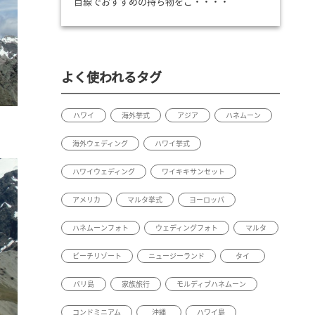
目線でおすすめの持ち物をご・・・・
よく使われるタグ
ハワイ
海外挙式
アジア
ハネムーン
海外ウェディング
ハワイ挙式
ハワイウェディング
ワイキキサンセット
アメリカ
マルタ挙式
ヨーロッパ
ハネムーンフォト
ウェディングフォト
マルタ
ビーチリゾート
ニュージーランド
タイ
バリ島
家族旅行
モルディブハネムーン
コンドミニアム
沖縄
ハワイ島