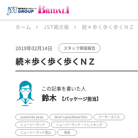
ホーム
JST掲示板
続＊歩く歩く歩くＮＺ
2019年02月14日
スタッフ帰国報告
続＊歩く歩く歩くＮＺ
この記事を書いた人
鈴木
【パッケージ担当】
avalanche peak
devil's punchbowl falls
アーサーズパス
ニュージーランド
ニュージーランド・トレッキング
ニュージーランド登山
南島