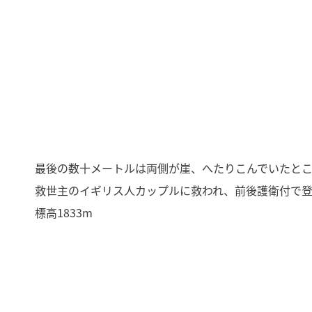
最後の数十メートルは両側が崖、へたりこんでいたと
救世主のイギリス人カップルに救われ、前後護衛付で
標高1833m