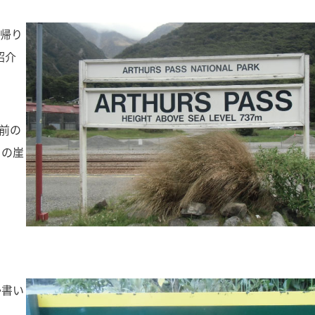
日帰り
紹介
名前の
まの崖
か書い