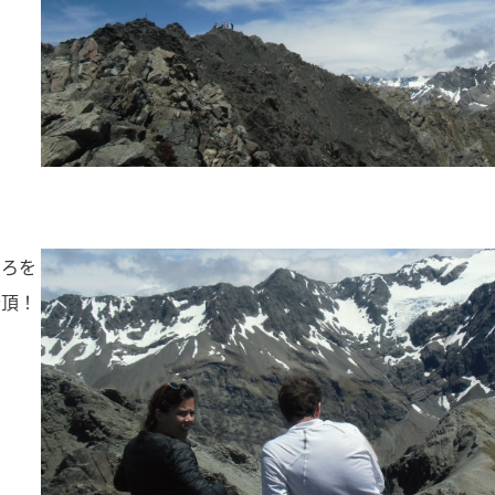
ころを
登頂！