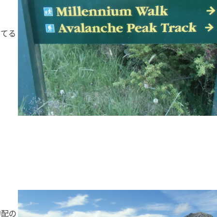
ってる
。
勾配の