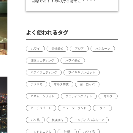
目線でおすすめの持ち物をご・・・・
よく使われるタグ
ハワイ
海外挙式
アジア
ハネムーン
海外ウェディング
ハワイ挙式
ハワイウェディング
ワイキキサンセット
アメリカ
マルタ挙式
ヨーロッパ
ハネムーンフォト
ウェディングフォト
マルタ
ビーチリゾート
ニュージーランド
タイ
バリ島
家族旅行
モルディブハネムーン
コンドミニアム
沖縄
ハワイ島