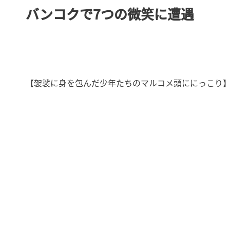
バンコクで7つの微笑に遭遇
【袈裟に身を包んだ少年たちのマルコメ頭ににっこり