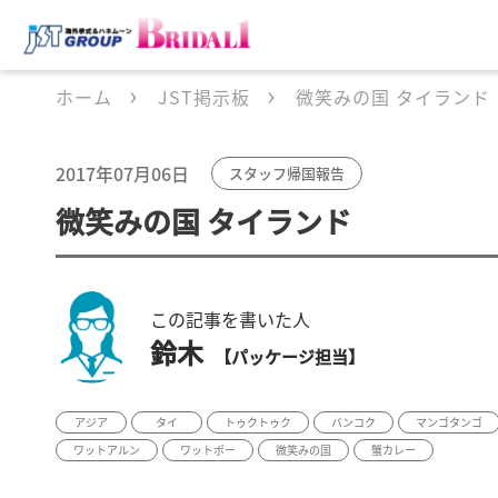
ホーム
JST掲示板
微笑みの国 タイランド
2017年07月06日
スタッフ帰国報告
微笑みの国 タイランド
この記事を書いた人
鈴木
【パッケージ担当】
アジア
タイ
トゥクトゥク
バンコク
マンゴタンゴ
ワットアルン
ワットポー
微笑みの国
蟹カレー