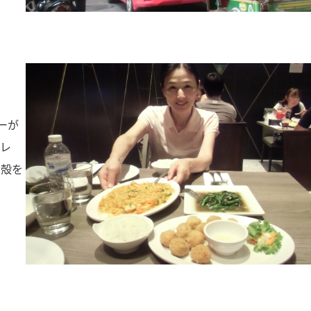
ーが
カレ
て殻を