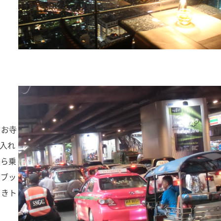
。お寺
入れ
から乗
ドブッ
引きト