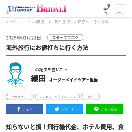
メニュー
ホーム
JST掲示板
海外旅行にお値打ちに行く方法
2025年01月21日
スタッフブログ
海外旅行にお値打ちに行く方法
この記事を書いた人
織田
オーダーメイドツアー担当
Uberタクシー
ミニキッチン付きのホテル
連泊
シェア
ツイート
LINEで送る
知らないと損！飛行機代金、ホテル費用、食