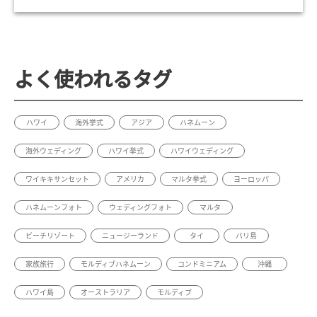
よく使われるタグ
ハワイ
海外挙式
アジア
ハネムーン
海外ウェディング
ハワイ挙式
ハワイウェディング
ワイキキサンセット
アメリカ
マルタ挙式
ヨーロッパ
ハネムーンフォト
ウェディングフォト
マルタ
ビーチリゾート
ニュージーランド
タイ
バリ島
家族旅行
モルディブハネムーン
コンドミニアム
沖縄
ハワイ島
オーストラリア
モルディブ