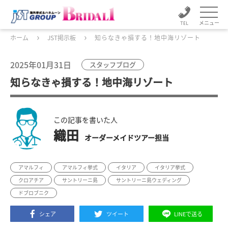
メニュー
ホーム
JST掲示板
知らなきゃ損する！地中海リゾート
2025年01月31日
スタッフブログ
知らなきゃ損する！地中海リゾート
この記事を書いた人
織田
オーダーメイドツアー担当
アマルフィ
アマルフィ挙式
イタリア
イタリア挙式
クロアチア
サントリーニ島
サントリーニ島ウェディング
ドブロブニク
シェア
ツイート
LINEで送る