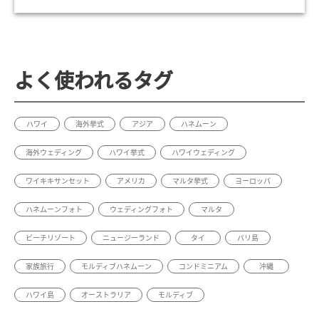
よく使われるタグ
ハワイ
海外挙式
アジア
ハネムーン
海外ウェディング
ハワイ挙式
ハワイウェディング
ワイキキサンセット
アメリカ
マルタ挙式
ヨーロッパ
ハネムーンフォト
ウェディングフォト
マルタ
ビーチリゾート
ニュージーランド
タイ
バリ島
家族旅行
モルディブハネムーン
コンドミニアム
沖縄
ハワイ島
オーストラリア
モルディブ