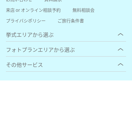
来店 or オンライン相談予約
無料相談会
プライバシポリシー
ご旅行条件書
挙式エリアから選ぶ
フォトプランエリアから選ぶ
その他サービス
株式会社 ジェイエスティ
〒460-0008
名古屋市中区栄3-15-27いちご栄ビル4F
TEL / 052-264-0300