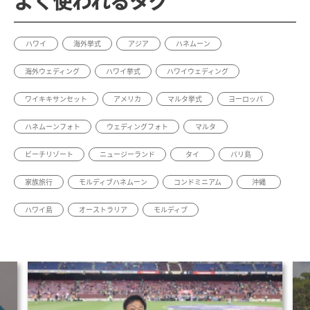
よく使われるタグ
ハワイ
海外挙式
アジア
ハネムーン
海外ウェディング
ハワイ挙式
ハワイウェディング
ワイキキサンセット
アメリカ
マルタ挙式
ヨーロッパ
ハネムーンフォト
ウェディングフォト
マルタ
ビーチリゾート
ニュージーランド
タイ
バリ島
家族旅行
モルディブハネムーン
コンドミニアム
沖縄
ハワイ島
オーストラリア
モルディブ