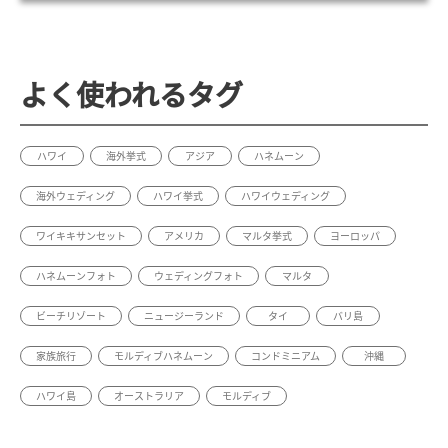
よく使われるタグ
ハワイ
海外挙式
アジア
ハネムーン
海外ウェディング
ハワイ挙式
ハワイウェディング
ワイキキサンセット
アメリカ
マルタ挙式
ヨーロッパ
ハネムーンフォト
ウェディングフォト
マルタ
ビーチリゾート
ニュージーランド
タイ
バリ島
家族旅行
モルディブハネムーン
コンドミニアム
沖縄
ハワイ島
オーストラリア
モルディブ